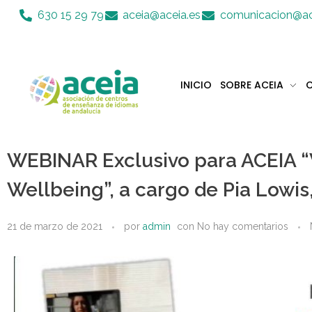
Nota:
630 15 29 79
aceia@aceia.es
comunicacion@ac
este
sitio
web
incluye
INICIO
SOBRE ACEIA
C
un
sistema
Aceia
Asociación de Centros de Enseñanza de Idiomas de Andalucía ACEIA
de
accesibilidad.
WEBINAR Exclusivo para ACEIA “
Presione
Control-
Wellbeing”, a cargo de Pia Lowi
F11
para
ajustar
21 de marzo de 2021
por
admin
con
No hay comentarios
el
sitio
web
a
las