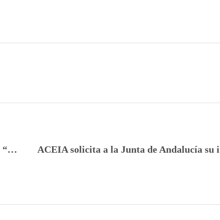
Webinar sólo para #EscuelasACEIA sobre “Contratación discontinua”, con Sara Romero, de CE Consulting