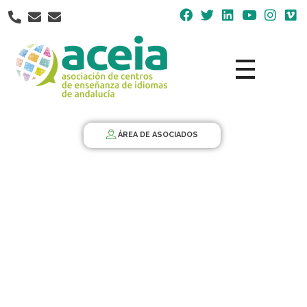
Nota:
este
sitio
web
incluye
un
Aceia
Asociación de Centros de Enseñanza de Idiomas de Andalucía ACEIA
sistema
de
ÁREA DE ASOCIADOS
accesibilidad.