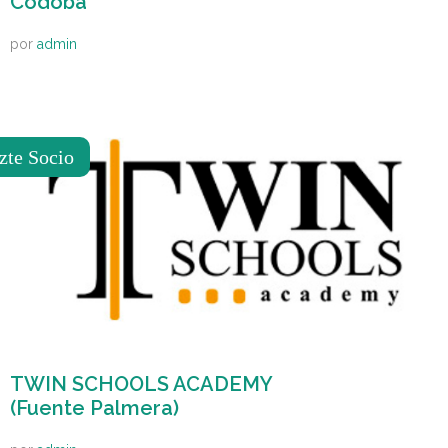
Códoba
por
admin
zte Socio
TWIN SCHOOLS ACADEMY
(Fuente Palmera)