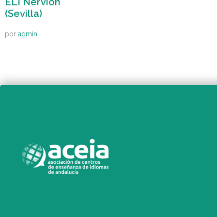
ELI Nervión
(Sevilla)
por
admin