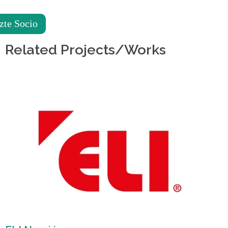
de
accesibilidad.
zte Socio
Related Projects/Works