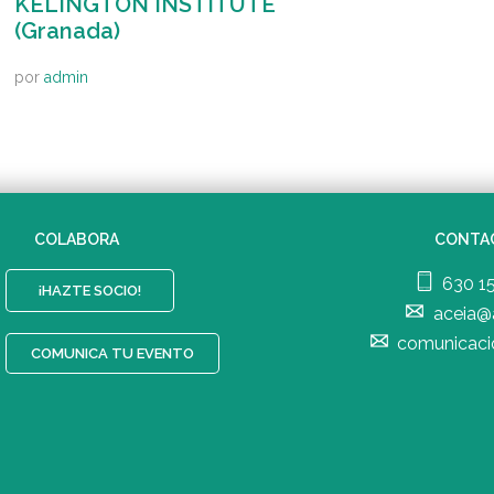
KELINGTON INSTITUTE
(Granada)
por
admin
COLABORA
CONTA
630 1
¡HAZTE SOCIO!
aceia@
comunicaci
COMUNICA TU EVENTO