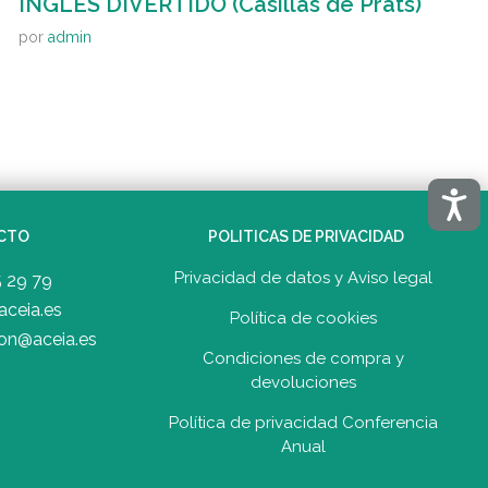
INGLES DIVERTIDO (Casillas de Prats)
por
admin
Acces
CTO
POLITICAS DE PRIVACIDAD
Privacidad de datos y Aviso legal
5 29 79
aceia.es
Política de cookies
on@aceia.es
Condiciones de compra y
devolucione
s
Política de privacidad Conferencia
Anual