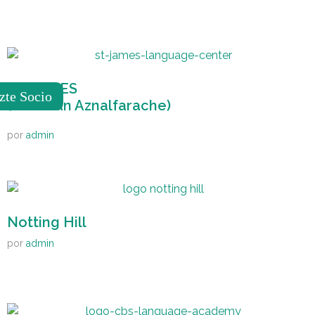
ST. JAMES
zte Socio
(San Juan Aznalfarache)
por
admin
Notting Hill
por
admin