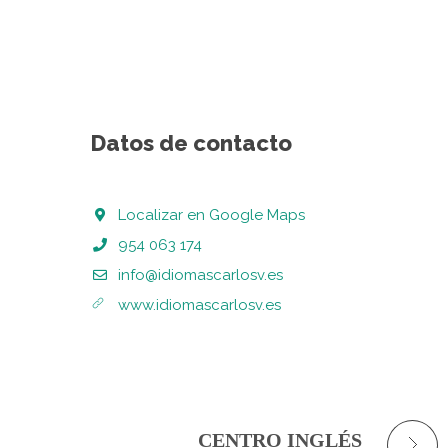
Datos de contacto
Localizar en Google Maps
954 063 174
info@idiomascarlosv.es
www.idiomascarlosv.es
CENTRO INGLÉS