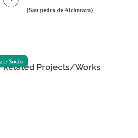
de
accesibilidad.
(San pedro de Alcántara)
zte Socio
Related Projects/Works