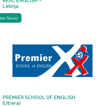
REAL ENGLISH –
Lebrija
por
admin
zte Socio
PREMIER SCHOOL OF ENGLISH
(Utrera)