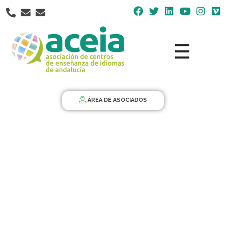
Nota:
este
sitio
web
incluye
un
Aceia
Asociación de Centros de Enseñanza de Idiomas de Andalucía ACEIA
sistema
de
ÁREA DE ASOCIADOS
accesibilidad.