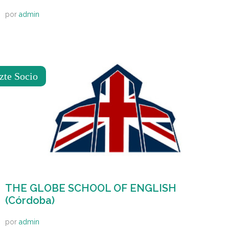
por
admin
zte Socio
THE GLOBE SCHOOL OF ENGLISH
(Córdoba)
por
admin