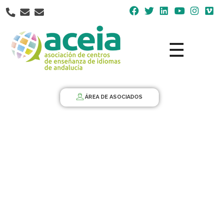
Nota:
este
sitio
web
incluye
un
Aceia
Asociación de Centros de Enseñanza de Idiomas de Andalucía ACEIA
sistema
de
ÁREA DE ASOCIADOS
accesibilidad.