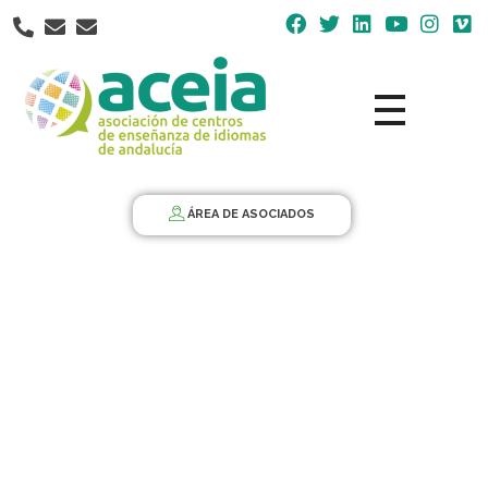
Nota:
este
sitio
web
incluye
un
Aceia
Asociación de Centros de Enseñanza de Idiomas de Andalucía ACEIA
sistema
de
ÁREA DE ASOCIADOS
accesibilidad.