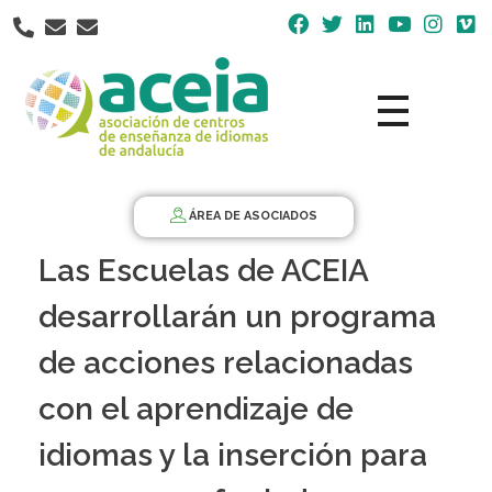
Nota:
este
sitio
web
incluye
un
Aceia
Asociación de Centros de Enseñanza de Idiomas de Andalucía ACEIA
sistema
de
ÁREA DE ASOCIADOS
accesibilidad.
Las Escuelas de ACEIA
desarrollarán un programa
de acciones relacionadas
con el aprendizaje de
idiomas y la inserción para