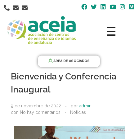
Nota:
este
sitio
web
incluye
un
Aceia
Asociación de Centros de Enseñanza de Idiomas de Andalucía ACEIA
sistema
de
ÁREA DE ASOCIADOS
accesibilidad.
Bienvenida y Conferencia
Inaugural
9 de noviembre de 2022
por
admin
con
No hay comentarios
Noticias