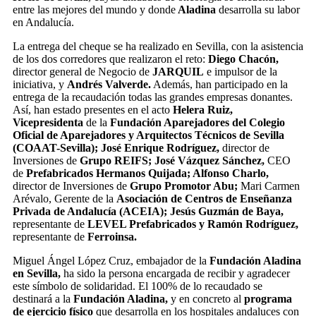
entre las mejores del mundo y donde
Aladina
desarrolla su labor
en Andalucía.
La entrega del cheque se ha realizado en Sevilla, con la asistencia
de los dos corredores que realizaron el reto:
Diego Chacón,
director general de Negocio de
JARQUIL
e impulsor de la
iniciativa, y
Andrés Valverde.
Además, han participado en la
entrega de la recaudación todas las grandes empresas donantes.
Así, han estado presentes en el acto
Helera Ruiz,
Vicepresidenta
de la
Fundación Aparejadores del Colegio
Oficial de Aparejadores y Arquitectos Técnicos de Sevilla
(COAAT-Sevilla); José Enrique Rodríguez,
director de
Inversiones de
Grupo
REIFS; José Vázquez Sánchez,
CEO
de
Prefabricados Hermanos Quijada; Alfonso Charlo,
director de Inversiones de
Grupo Promotor Abu;
Mari Carmen
Arévalo, Gerente de la
Asociación de Centros de Enseñanza
Privada de Andalucía (ACEIA); Jesús Guzmán de Baya,
representante de
LEVEL Prefabricados y Ramón Rodríguez,
representante de
Ferroinsa.
Miguel Ángel López Cruz, embajador de la
Fundación Aladina
en Sevilla,
ha sido la persona encargada de recibir y agradecer
este símbolo de solidaridad. El 100% de lo recaudado se
destinará a la
Fundación Aladina,
y en concreto al
programa
de ejercicio físico
que desarrolla en los hospitales andaluces con