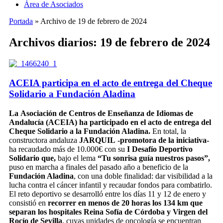
Área de Asociados
Portada
»
Archivo de 19 de febrero de 2024
Archivos diarios: 19 de febrero de 2024
ACEIA participa en el acto de entrega del Cheque
Solidario a Fundación Aladina
L
a
Asociación de Centros de Enseñanza de Idiomas de
Andalucía (ACEIA) ha participado en el acto de entrega del
Cheque Solidario a la Fundación Aladina.
En total, la
constructora andaluza
JARQUIL
-promotora de la iniciativa-
ha recaudado más de 10.000€ con su
I
Desafío Deportivo
Solidario que,
bajo el lema
“Tu sonrisa guía nuestros pasos”,
puso en marcha a finales del pasado año a beneficio de la
Fundación Aladina
, con una doble finalidad: dar visibilidad a la
lucha contra el cáncer infantil y recaudar fondos para combatirlo.
El reto deportivo se desarrolló entre los días 11 y 12 de enero y
consistió en
recorrer en menos de 20 horas los 134 km que
separan los hospitales Reina Sofía de Córdoba y Virgen del
Rocío de Sevilla
, cuyas unidades de oncología se encuentran