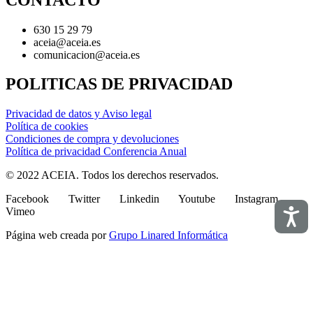
630 15 29 79
aceia@aceia.es
comunicacion@aceia.es
POLITICAS DE PRIVACIDAD
Privacidad de datos y Aviso legal
Política de cookies
Condiciones de compra y devoluciones
Política de privacidad Conferencia Anual
© 2022 ACEIA. Todos los derechos reservados.
Facebook
Twitter
Linkedin
Youtube
Instagram
Vimeo
Accesi
Página web creada por
Grupo Linared Informática