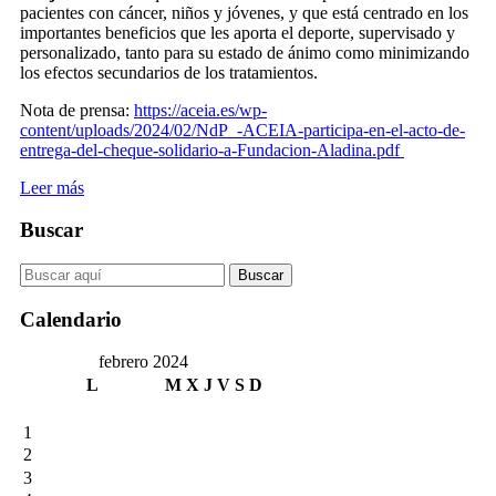
pacientes con cáncer, niños y jóvenes, y que está centrado en los
importantes beneficios que les aporta el deporte, supervisado y
personalizado, tanto para su estado de ánimo como minimizando
los efectos secundarios de los tratamientos.
Nota de prensa:
https://aceia.es/wp-
content/uploads/2024/02/NdP_-ACEIA-participa-en-el-acto-de-
entrega-del-cheque-solidario-a-Fundacion-Aladina.pdf
Leer más
Buscar
Calendario
febrero 2024
L
M
X
J
V
S
D
1
2
3