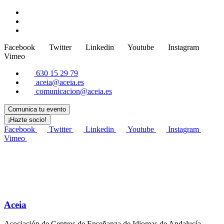
Nota:
este
sitio
web
incluye
Facebook
Twitter
Linkedin
Youtube
Instagram
un
Vimeo
sistema
de
630 15 29 79
accesibilidad.
aceia@aceia.es
comunicacion@aceia.es
Comunica tu evento
¡Hazte socio!
Facebook
Twitter
Linkedin
Youtube
Instagram
Vimeo
Aceia
Asociación de Centros de Enseñanza de Idiomas de Andalucía