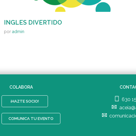
INGLES DIVERTIDO
por
admin
COLABORA
CONTA
630 1
¡HAZTE SOCIO!
aceia@
comunicaci
COMUNICA TU EVENTO