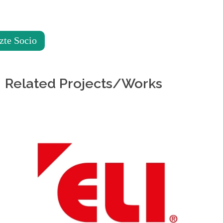
de
accesibilidad.
zte Socio
Related Projects/Works