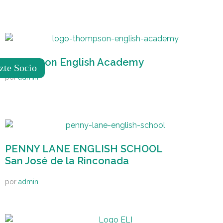
Thompson English Academy
zte Socio
por
admin
PENNY LANE ENGLISH SCHOOL
San José de la Rinconada
por
admin