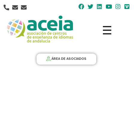
Nota:
este
sitio
web
incluye
un
Aceia
Asociación de Centros de Enseñanza de Idiomas de Andalucía ACEIA
sistema
de
ÁREA DE ASOCIADOS
accesibilidad.