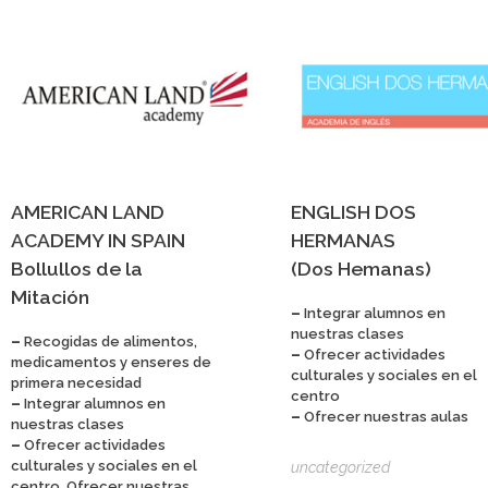
personas
con
discapacidad
visual
que
están
usando
un
AMERICAN LAND
ENGLISH DOS
lector
ACADEMY IN SPAIN
HERMANAS
de
Bollullos de la
(Dos Hemanas)
pantalla;
Mitación
Presione
–
Integrar alumnos en
Control-
nuestras clases
–
Recogidas de alimentos,
–
Ofrecer actividades
F10
medicamentos y enseres de
culturales y sociales en el
primera necesidad
para
centro
–
Integrar alumnos en
abrir
–
Ofrecer nuestras aulas
nuestras clases
un
–
Ofrecer actividades
menú
culturales y sociales en el
uncategorized
centro, Ofrecer nuestras