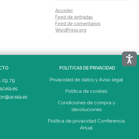
Acceder
Feed de entradas
Feed de comentarios
WordPress.org
Acces
CTO
POLITICAS DE PRIVACIDAD
Privacidad de datos y Aviso legal
5 29 79
aceia.es
Política de cookies
on@aceia.es
Condiciones de compra y
devolucione
s
Política de privacidad Conferencia
Anual