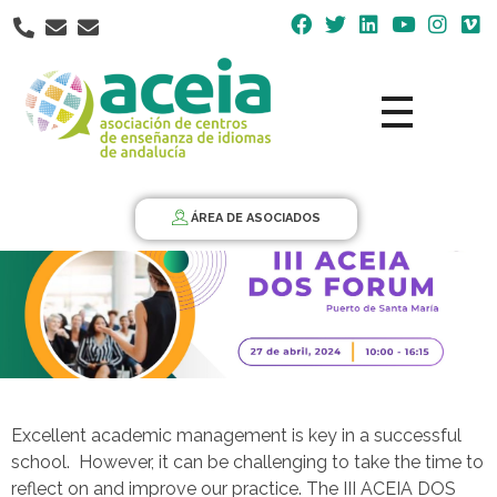
Nota:
este
sitio
web
incluye
un
Aceia
Asociación de Centros de Enseñanza de Idiomas de Andalucía ACEIA
sistema
de
ÁREA DE ASOCIADOS
accesibilidad.
Excellent academic management is key in a successful
school. However, it can be challenging to take the time to
reflect on and improve our practice. The III ACEIA DOS