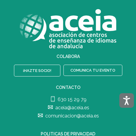
COLABORA
COMUNICA TU EVENTO
¡HAZTE SOCIO!
CONTACTO
Acces
630 15 29 79
aceia@aceia.es
comunicacion@aceia.es
POLITICAS DE PRIVACIDAD