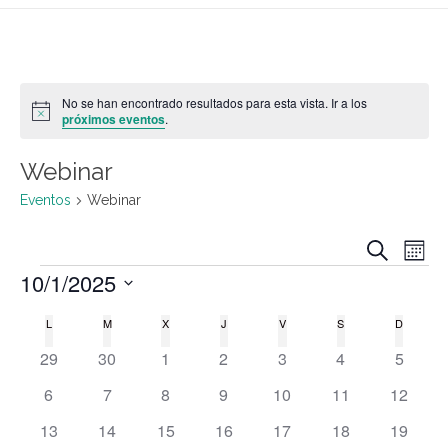
No se han encontrado resultados para esta vista. Ir a los
Aviso
próximos eventos
.
Webinar
Eventos
Webinar
Buscar
Nave
Na
Mes
10/1/2025
de
de
Seleccionar
L
M
X
J
V
S
D
Calendario
fecha.
vis
0
0
0
0
0
0
0
29
30
1
2
3
4
5
bús
eventos
eventos
eventos
eventos
eventos
eventos
evento
de
0
0
0
0
0
0
0
6
7
8
9
10
11
12
de
eventos
eventos
eventos
eventos
eventos
eventos
eventos
y
0
0
0
0
0
0
0
13
14
15
16
17
18
19