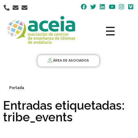
Nota:
este
sitio
web
incluye
un
Aceia
Asociación de Centros de Enseñanza de Idiomas de Andalucía ACEIA
sistema
de
ÁREA DE ASOCIADOS
accesibilidad.
Portada
Entradas etiquetadas:
tribe_events