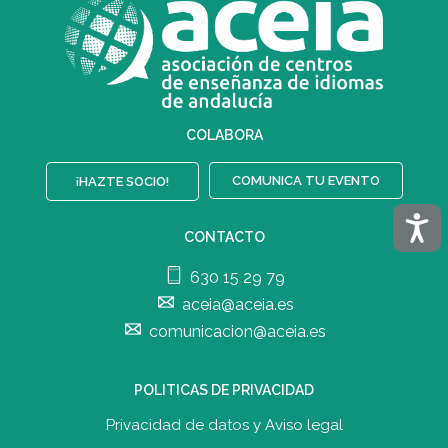
COLABORA
COMUNICA TU EVENTO
¡HAZTE SOCIO!
Acces
CONTACTO
630 15 29 79
aceia@aceia.es
comunicacion@aceia.es
POLITICAS DE PRIVACIDAD
Privacidad de datos y Aviso legal