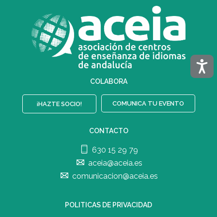
Acces
COLABORA
COMUNICA TU EVENTO
¡HAZTE SOCIO!
CONTACTO
630 15 29 79
aceia@aceia.es
comunicacion@aceia.es
POLITICAS DE PRIVACIDAD