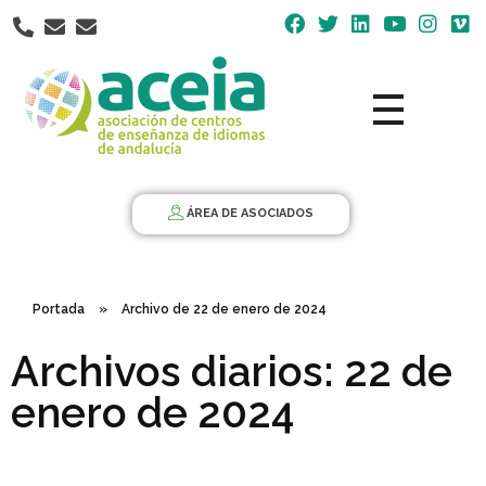
Nota:
este
sitio
web
incluye
un
Aceia
Asociación de Centros de Enseñanza de Idiomas de Andalucía ACEIA
sistema
de
ÁREA DE ASOCIADOS
accesibilidad.
Portada
»
Archivo de 22 de enero de 2024
Archivos diarios: 22 de
enero de 2024