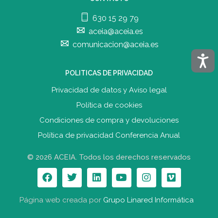
630 15 29 79
aceia@aceia.es
comunicacion@aceia.es
Acces
POLITICAS DE PRIVACIDAD
Privacidad de datos y Aviso legal
Política de cookies
Condiciones de compra y devolucione
s
Política de privacidad Conferencia Anual
© 2026 ACEIA. Todos los derechos reservados
Página web creada por
Grupo Linared Informática