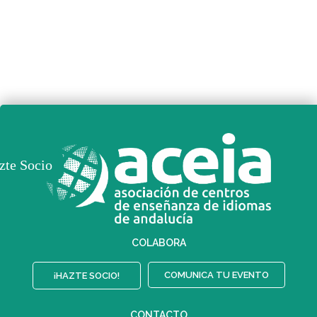
zte Socio
COLABORA
COMUNICA TU EVENTO
¡HAZTE SOCIO!
CONTACTO