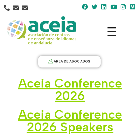
Nota:
este
sitio
web
incluye
un
Aceia
Asociación de Centros de Enseñanza de Idiomas de Andalucía ACEIA
sistema
de
ÁREA DE ASOCIADOS
accesibilidad.
Aceia Conference
2026
Aceia Conference
2026 Speakers