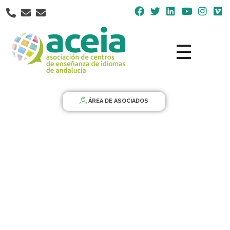
Nota:
este
sitio
web
incluye
un
Aceia
Asociación de Centros de Enseñanza de Idiomas de Andalucía ACEIA
sistema
de
ÁREA DE ASOCIADOS
accesibilidad.