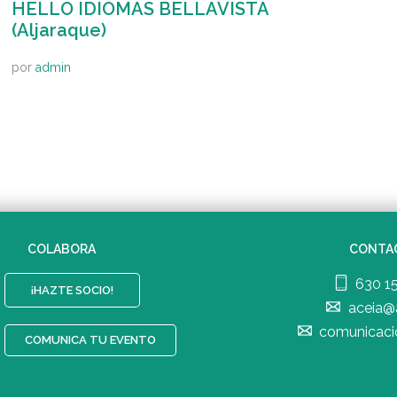
HELLO IDIOMAS BELLAVISTA
(Aljaraque)
por
admin
COLABORA
CONTA
630 1
¡HAZTE SOCIO!
aceia@
comunicaci
COMUNICA TU EVENTO