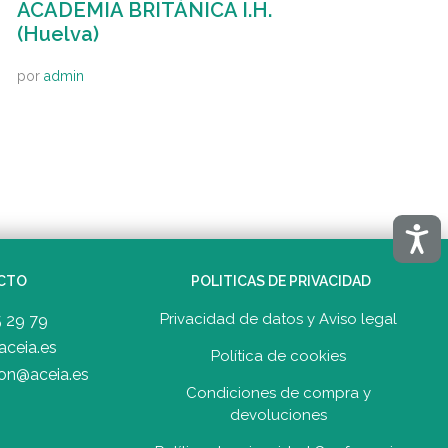
ACADEMIA BRITÁNICA I.H.
(Huelva)
por
admin
Acces
CTO
POLITICAS DE PRIVACIDAD
Privacidad de datos y Aviso legal
5 29 79
aceia.es
Política de cookies
on@aceia.es
Condiciones de compra y
devolucione
s