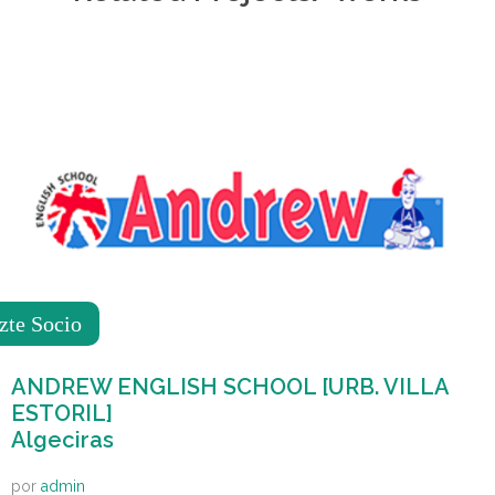
zte Socio
ANDREW ENGLISH SCHOOL [URB. VILLA
ESTORIL]
Algeciras
por
admin