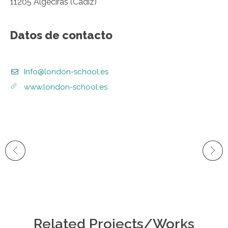
11205 Algeciras (Cádiz)
Datos de contacto
Info@london-school.es
www.london-school.es
Related Projects/Works