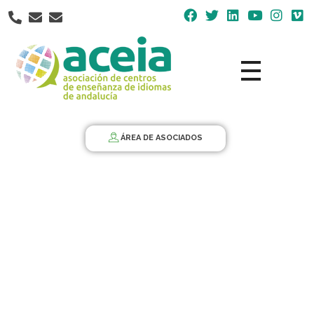
Nota:
este
sitio
web
incluye
un
Aceia
Asociación de Centros de Enseñanza de Idiomas de Andalucía ACEIA
sistema
de
ÁREA DE ASOCIADOS
accesibilidad.