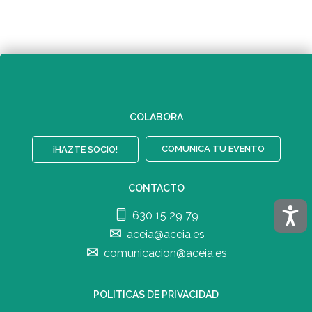
COLABORA
COMUNICA TU EVENTO
¡HAZTE SOCIO!
CONTACTO
Acces
630 15 29 79
aceia@aceia.es
comunicacion@aceia.es
POLITICAS DE PRIVACIDAD