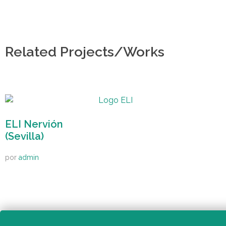
de
accesibilidad.
Related Projects/Works
ELI Nervión
(Sevilla)
por
admin