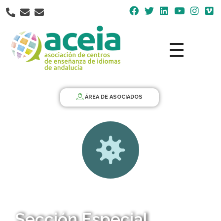
Nota:
este
sitio
web
incluye
un
Aceia
Asociación de Centros de Enseñanza de Idiomas de Andalucía ACEIA
sistema
de
ÁREA DE ASOCIADOS
accesibilidad.
Sección Especial