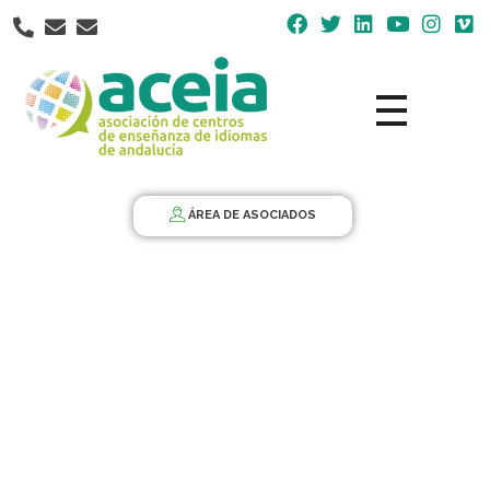
Nota:
este
sitio
web
incluye
un
Aceia
Asociación de Centros de Enseñanza de Idiomas de Andalucía ACEIA
sistema
de
ÁREA DE ASOCIADOS
accesibilidad.