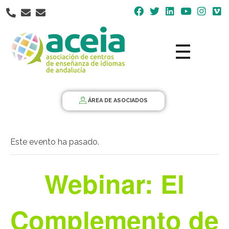
Nota:
este
sitio
web
incluye
un
Aceia
Asociación de Centros de Enseñanza de Idiomas de Andalucía ACEIA
sistema
de
ÁREA DE ASOCIADOS
accesibilidad.
Este evento ha pasado.
Webinar: El
Complemento de