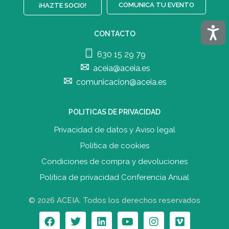
COMUNICA TU EVENTO
¡HAZTE SOCIO!
Acces
CONTACTO
630 15 29 79
aceia@aceia.es
comunicacion@aceia.es
POLITICAS DE PRIVACIDAD
Privacidad de datos y Aviso legal
Política de cookies
Condiciones de compra y devolucione
s
Política de privacidad Conferencia Anual
© 2026 ACEIA. Todos los derechos reservados