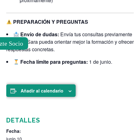
próximamente)
PREPARACIÓN Y PREGUNTAS
Envío de dudas:
Envía tus consultas previamente
para que Sara pueda orientar mejor la formación y ofrecer
zte Socio
respuestas concretas.
Fecha límite para preguntas:
1 de junio.
Añadir al calendario
DETALLES
Fecha:
junio 10