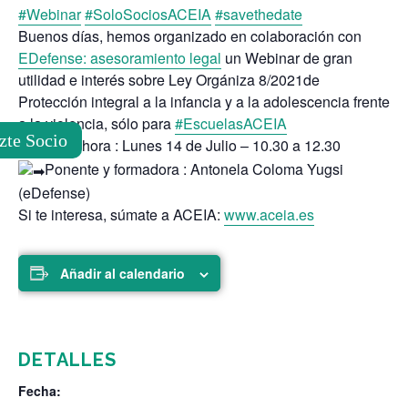
#Webinar
#SoloSociosACEIA
#savethedate
Buenos días, hemos organizado en colaboración con
EDefense: asesoramiento legal
un Webinar de gran
utilidad e interés sobre Ley Orgániza 8/2021de
Protección integral a la infancia y a la adolescencia frente
a la violencia, sólo para
#EscuelasACEIA
zte Socio
Día y hora : Lunes 14 de Julio – 10.30 a 12.30
Ponente y formadora : Antonela Coloma Yugsi
(eDefense)
Si te interesa, súmate a ACEIA:
www.aceia.es
Añadir al calendario
DETALLES
Fecha: