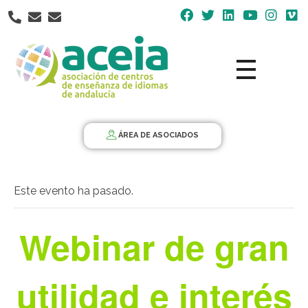
Nota:
este
sitio
web
incluye
un
Aceia
Asociación de Centros de Enseñanza de Idiomas de Andalucía ACEIA
sistema
de
ÁREA DE ASOCIADOS
accesibilidad.
Este evento ha pasado.
Webinar de gran
utilidad e interés