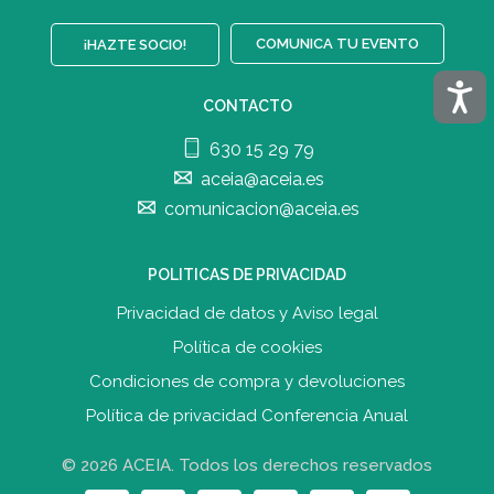
COMUNICA TU EVENTO
¡HAZTE SOCIO!
Acces
CONTACTO
630 15 29 79
aceia@aceia.es
comunicacion@aceia.es
POLITICAS DE PRIVACIDAD
Privacidad de datos y Aviso legal
Política de cookies
Condiciones de compra y devolucione
s
Política de privacidad Conferencia Anual
© 2026 ACEIA. Todos los derechos reservados