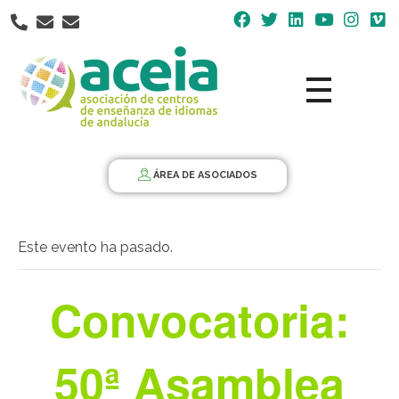
Nota:
este
sitio
web
incluye
un
Aceia
Asociación de Centros de Enseñanza de Idiomas de Andalucía ACEIA
sistema
de
ÁREA DE ASOCIADOS
accesibilidad.
Este evento ha pasado.
Convocatoria:
50ª Asamblea