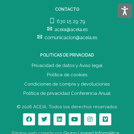
Acces
CONTACTO
630 15 29 79
aceia@aceia.es
comunicacion@aceia.es
POLITICAS DE PRIVACIDAD
Privacidad de datos y Aviso legal
Política de cookies
Condiciones de compra y devolucione
s
Política de privacidad Conferencia Anual
© 2026 ACEIA. Todos los derechos reservados
Página web creada por
Grupo Linared Informática