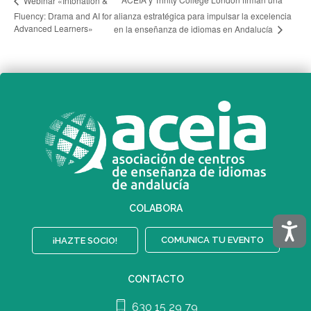
Webinar «Intonation &
Fluency: Drama and AI for
alianza estratégica para impulsar la excelencia
Advanced Learners»
en la enseñanza de idiomas en Andalucía
COLABORA
Acces
COMUNICA TU EVENTO
¡HAZTE SOCIO!
CONTACTO
630 15 29 79