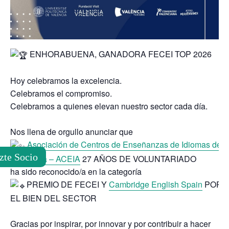
ENHORABUENA, GANADORA FECEI TOP 2026
Hoy celebramos la excelencia.
Celebramos el compromiso.
Celebramos a quienes elevan nuestro sector cada día.
Nos llena de orgullo anunciar que
Asociación de Centros de Enseñanzas de Idiomas de
zte Socio
Andalucía – ACEIA
27 AÑOS DE VOLUNTARIADO
ha sido reconocido/a en la categoría
PREMIO DE FECEI Y
Cambridge English Spain
POR
EL BIEN DEL SECTOR
Gracias por inspirar, por innovar y por contribuir a hacer