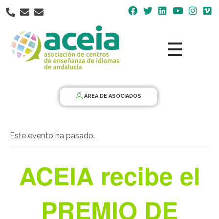
Nota:
este
sitio
web
incluye
un
Aceia
Asociación de Centros de Enseñanza de Idiomas de Andalucía ACEIA
sistema
de
ÁREA DE ASOCIADOS
accesibilidad.
Este evento ha pasado.
ACEIA recibe el
PREMIO DE