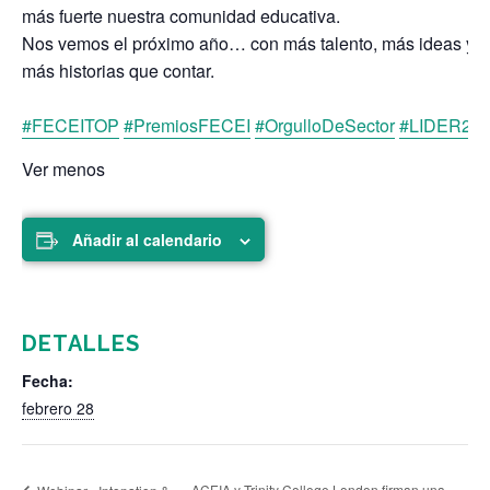
más fuerte nuestra comunidad educativa.
Nos vemos el próximo año… con más talento, más ideas y
más historias que contar.
#FECEITOP
#PremiosFECEI
#OrgulloDeSector
#LIDER26
Ver menos
Añadir al calendario
DETALLES
Fecha:
febrero 28
ACEIA y Trinity College London firman una