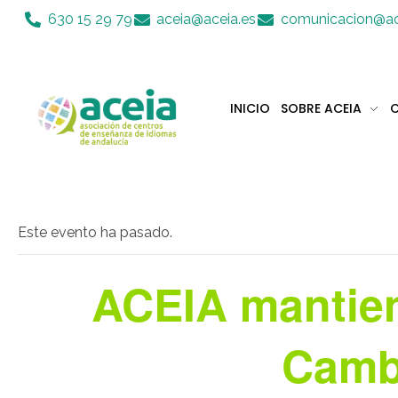
Nota:
630 15 29 79
aceia@aceia.es
comunicacion@ac
este
sitio
web
incluye
INICIO
SOBRE ACEIA
C
un
sistema
Aceia
Asociación de Centros de Enseñanza de Idiomas de Andalucía ACEIA
de
accesibilidad.
Presione
Control-
Este evento ha pasado.
F11
para
ACEIA mantien
ajustar
el
sitio
Camb
web
a
las