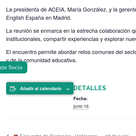
personas
La presidenta de ACEIA, María González, y la gerent
con
English España en Madrid.
discapacidad
visual
La reunión se enmarca en la estrecha colaboración q
que
institucionales, compartir experiencias y explorar n
están
usando
El encuentro permite abordar retos comunes del secto
un
y de la comunidad educativa.
lector
zte Socio
de
pantalla;
Presione
DETALLES
Añadir al calendario
Control-
Fecha:
F10
junio 16
para
abrir
un
menú