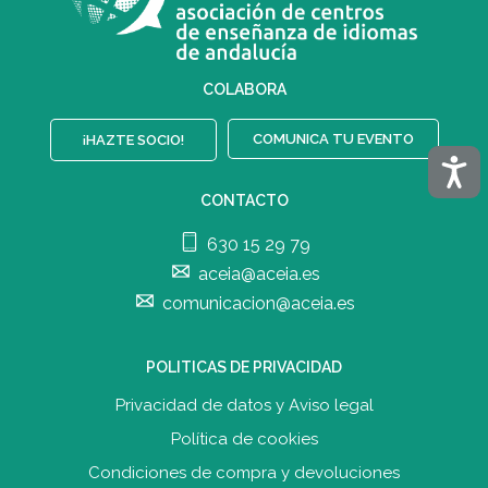
COLABORA
COMUNICA TU EVENTO
¡HAZTE SOCIO!
Acces
CONTACTO
630 15 29 79
aceia@aceia.es
comunicacion@aceia.es
POLITICAS DE PRIVACIDAD
Privacidad de datos y Aviso legal
Política de cookies
Condiciones de compra y devolucione
s