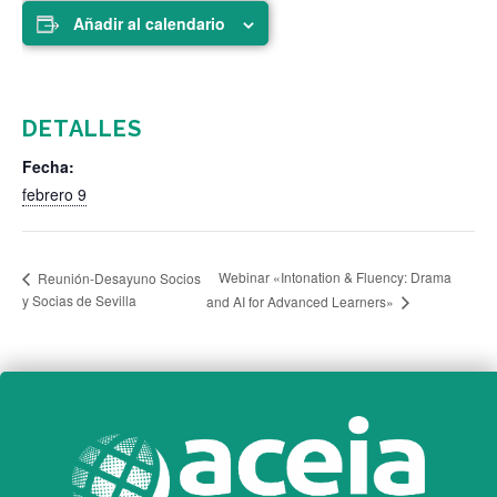
Añadir al calendario
DETALLES
Fecha:
febrero 9
Webinar «Intonation & Fluency: Drama
Reunión-Desayuno Socios
y Socias de Sevilla
and AI for Advanced Learners»