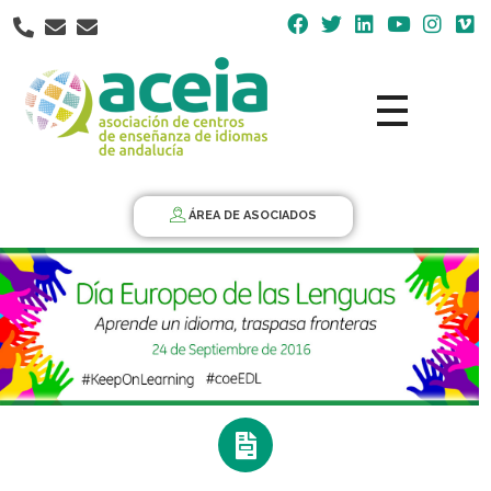
Nota:
este
sitio
web
incluye
un
Aceia
Asociación de Centros de Enseñanza de Idiomas de Andalucía ACEIA
sistema
de
ÁREA DE ASOCIADOS
accesibilidad.