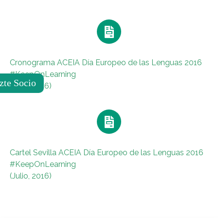
Cronograma ACEIA Día Europeo de las Lenguas 2016
#KeepOnLearning
zte Socio
(Julio, 2016
)
Cartel Sevilla ACEIA Día Europeo de las Lenguas 2016
#KeepOnLearning
(Julio, 2016)