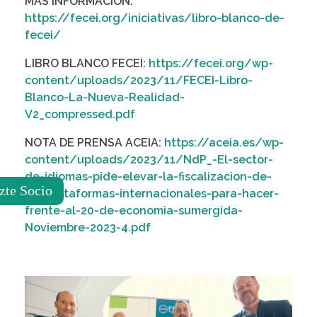
MÁS INFORMACIÓN:
https://fecei.org/iniciativas/libro-blanco-de-
fecei/
LIBRO BLANCO FECEI:
https://fecei.org/wp-
content/uploads/2023/11/FECEI-Libro-
Blanco-La-Nueva-Realidad-
V2_compressed.pdf
NOTA DE PRENSA ACEIA:
https://aceia.es/wp-
content/uploads/2023/11/NdP_-El-sector-
de-idiomas-pide-elevar-la-fiscalizacion-de-
zte Socio
las-plataformas-internacionales-para-hacer-
frente-al-20-de-economia-sumergida-
Noviembre-2023-4.pdf