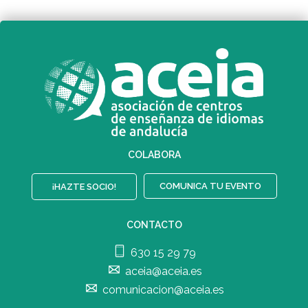
COLABORA
COMUNICA TU EVENTO
¡HAZTE SOCIO!
CONTACTO
630 15 29 79
aceia@aceia.es
comunicacion@aceia.es