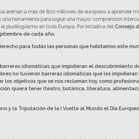
pa animan a más de 800 millones de europeos a aprender más 
s una herramienta para lograr una mayor comprensión intercult
 plurilingüismo en toda Europa. Por iniciativa del
Consejo 
eptiembre de cada año.
derecho para todas las personas que habitamos este mund
ion barreras idiomáticas que impidieran el descubrimiento
mbres no tuvieron barreras idiomáticas que les impidiera
r los objetivos que se nos reclaman hoy como profesion
ón quiera tener (teatro, botánica, literatura, alimentació
no y la Tripulación de la I Vuelta al Mundo el Día Europe