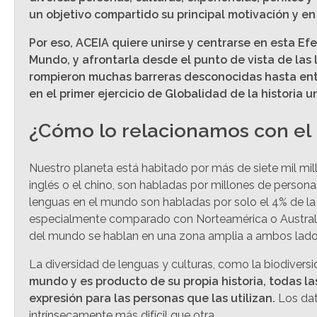
un objetivo compartido su principal motivación y en
Por eso, ACEIA quiere unirse y centrarse en esta E
Mundo, y afrontarla desde el punto de vista de las 
rompieron muchas barreras desconocidas hasta enton
en el primer ejercicio de Globalidad de la historia un
¿Cómo lo relacionamos con el 
Nuestro planeta está habitado por más de siete mil mil
inglés o el chino, son habladas por millones de persona
lenguas en el mundo son habladas por solo el 4% de l
especialmente comparado con Norteamérica o Australia.
del mundo se hablan en una zona amplia a ambos lados d
La diversidad de lenguas y culturas, como la biodiver
mundo y es producto de su propia historia, todas l
expresión para las personas que las utilizan.
Los dat
intrínsecamente más difícil que otra.