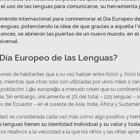
 el uso de las lenguas para comunicarse, su herramienta p
feméride internacional para conmemorar el Día Europeo de
lenguas, potenciando la idea de que gracias a aquella I 
ces, se abrieron las puertas de un nuevo mundo, en el q
iversal.
Día Europeo de las Lenguas?
lones de habitantes que a su vez hablan entre 6000 y 7000 l
s, mientras que otras solo son utilizadas por unos miles o t
a población. L@s europe@s a menudo creen que su continent
 Sin embargo, únicamente el 3% del total – 225 lenguas – s
el Ecuador – en el sureste de Asia, India, África y Sudamér
sidad, es considerada cada vez más como algo positivo y he
as lenguas tienen su identidad individual y su valor y 
os relativos a la velocidad a la que los niños y las niñas ap