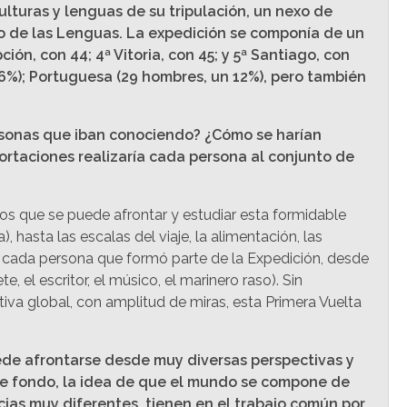
lturas y lenguas de su tripulación, un nexo de
eo de las Lenguas. La expedición se componía de un
ón, con 44; 4ª Vitoria, con 45; y 5ª Santiago, con
 6%); Portuguesa (29 hombres, un 12%), pero también
ersonas que iban conociendo? ¿Cómo se harían
ortaciones realizaría cada persona al conjunto de
los que se puede afrontar y estudiar esta formidable
hasta las escalas del viaje, la alimentación, las
 de cada persona que formó parte de la Expedición, desde
el escritor, el músico, el marinero raso). Sin
iva global, con amplitud de miras, esta Primera Vuelta
puede afrontarse desde muy diversas perspectivas y
 De fondo, la idea de que el mundo se compone de
ncias muy diferentes, tienen en el trabajo común por