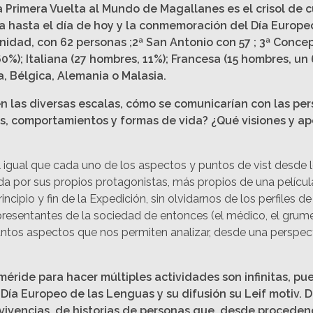
Primera Vuelta al Mundo de Magallanes es el crisol de cu
eva hasta el día de hoy y la conmemoración del Día Europ
nidad, con 62 personas ;2ª San Antonio con 57 ; 3ª Concepci
0%); Italiana (27 hombres, 11%); Francesa (15 hombres, un
, Bélgica, Alemania o Malasia.
en las diversas escalas, cómo se comunicarían con las p
s, comportamientos y formas de vida? ¿Qué visiones y ap
l igual que cada uno de los aspectos y puntos de vist desde 
 por sus propios protagonistas, más propios de una película), 
incipio y fin de la Expedición, sin olvidarnos de los perfiles
esentantes de la sociedad de entonces (el médico, el grumete, 
antos aspectos que nos permiten analizar, desde una perspect
eméride para hacer múltiples actividades son infinitas, 
Día Europeo de las Lenguas y su difusión su Leif motiv.
 y vivencias, de historias de personas que, desde procede