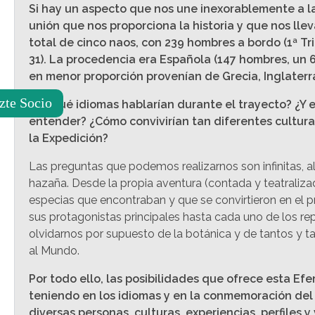
Si hay un aspecto que nos une inexorablemente a la 
unión que nos proporciona la historia y que nos ll
total de cinco naos, con 239 hombres a bordo (1ª Tri
31). La procedencia era Española (147 hombres, un 6
en menor proporción provenían de Grecia, Inglaterra
zte Socio
¿En qué idiomas hablarían durante el trayecto? ¿Y 
entender? ¿Cómo convivirían tan diferentes cultura
la Expedición?
Las preguntas que podemos realizarnos son infinitas, a
hazaña. Desde la propia aventura (contada y teatralizada
especias que encontraban y que se convirtieron en el pr
sus protagonistas principales hasta cada uno de los repr
olvidarnos por supuesto de la botánica y de tantos y t
al Mundo.
Por todo ello, las posibilidades que ofrece esta Ef
teniendo en los idiomas y en la conmemoración del 
diversas personas, culturas, experiencias, perfiles